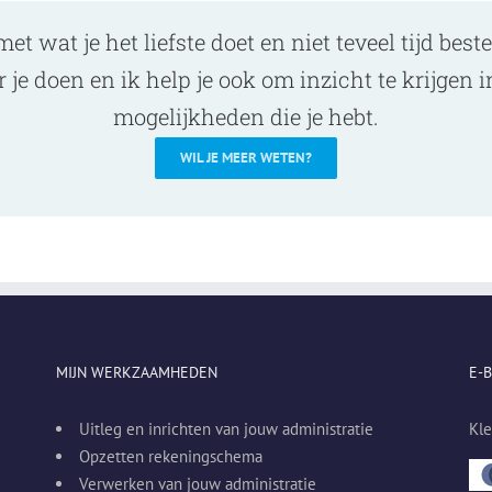
 met wat je het liefste doet en niet teveel tijd bes
 je doen en ik help je ook om inzicht te krijgen in
mogelijkheden die je hebt.
WIL JE MEER WETEN?
MIJN WERKZAAMHEDEN
E-
Uitleg en inrichten van jouw administratie
Kl
Opzetten rekeningschema
Verwerken van jouw administratie