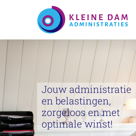
Skip
to
content
Jouw administratie
en belastingen,
zorgeloos en met
optimale winst!