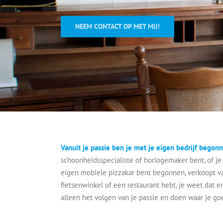
NEEM CONTACT OP MET MIJ!
Vanuit je passie ben je met je eigen bedrijf begon
schoonheidsspecialiste of horlogemaker bent, of je
eigen mobiele pizzakar bent begonnen, verkoopt v
fietsenwinkel of een restaurant hebt, je weet dat e
alleen het volgen van je passie en doen waar je go